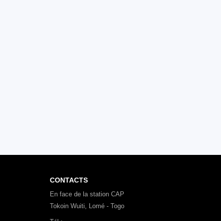
CONTACTS
En face de la station CAP
Tokoin Wuiti, Lomé - Togo