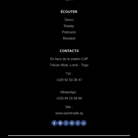
ÉCOUTER
Direct
Replay
Podcasts
Musique
CONTACTS
En face de la station CAP
Tokoin Wuiti, Lomé - Togo
Tél :
+228 92 50 38 47
WhatsApp :
+228 99 25 99 89
Site :
www.sprintradio.tg