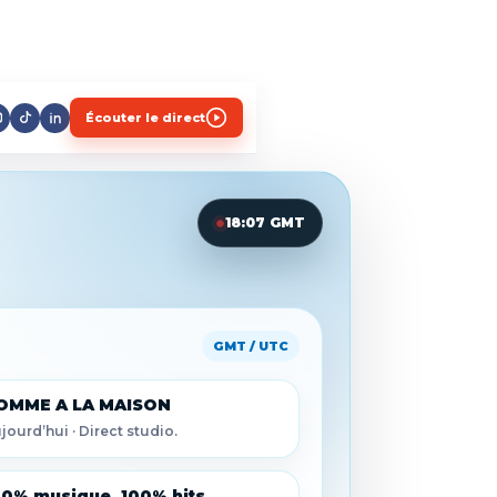
Écouter le direct
18:07 GMT
GMT / UTC
OMME A LA MAISON
jourd’hui · Direct studio.
00% musique, 100% hits