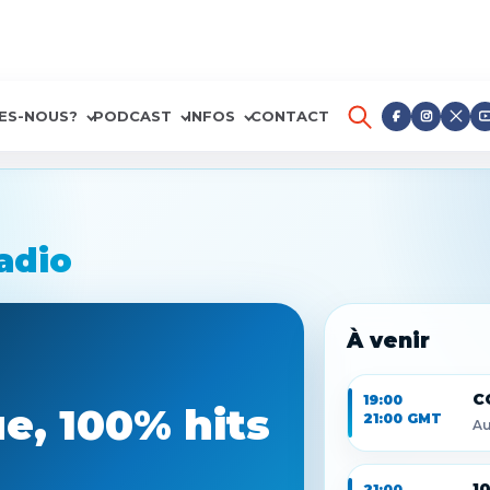
ES-NOUS?
PODCAST
INFOS
CONTACT
adio
À venir
C
19:00
e, 100% hits
21:00 GMT
Au
1
21:00