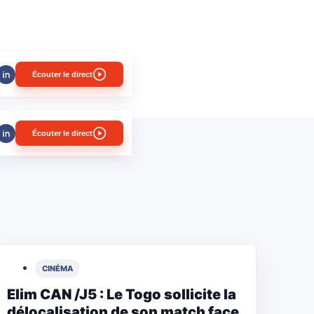
Écouter le direct
Écouter le direct
CINÉMA
Elim CAN /J5 : Le Togo sollicite la
délocalisation de son match face