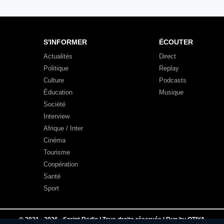
S'INFORMER
ÉCOUTER
Actualités
Direct
Politique
Replay
Culture
Podcasts
Éducation
Musique
Société
Interview
Afrique / Inter
Cinéma
Tourisme
Coopération
Santé
Sport
© 2021 - 2026 - Sprint Radio | Tous droits réservés | Run by OTIYA