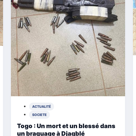
ACTUALITÉ
SOCIETE
Togo : Un mort et un blessé dans
un braquage à Djagblé