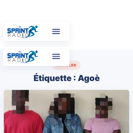
ARTICLES
Étiquette :
Agoè