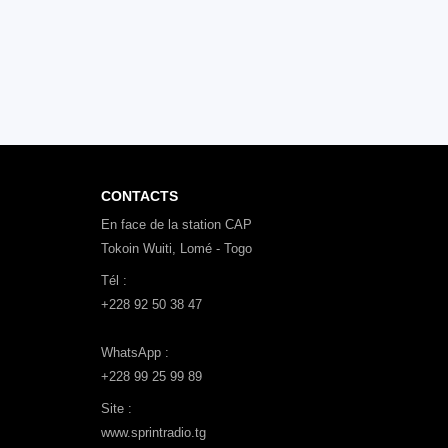
CONTACTS
En face de la station CAP
Tokoin Wuiti, Lomé - Togo
Tél :
+228 92 50 38 47
WhatsApp :
+228 99 25 99 89
Site :
www.sprintradio.tg