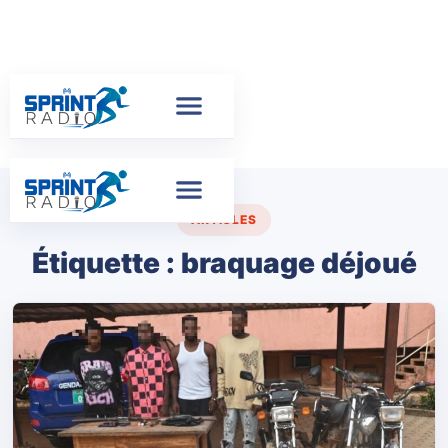
ARTICLES
Étiquette :
braquage déjoué