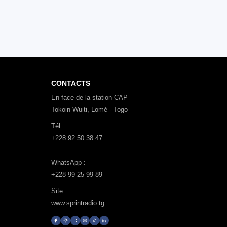
CONTACTS
En face de la station CAP
Tokoin Wuiti, Lomé - Togo
Tél :
+228 92 50 38 47
WhatsApp :
+228 99 25 99 89
Site :
www.sprintradio.tg