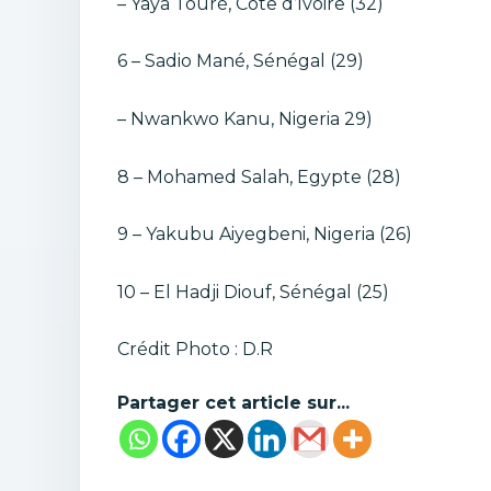
– Yaya Touré, Côte d’Ivoire (32)
6 – Sadio Mané, Sénégal (29)
– Nwankwo Kanu, Nigeria 29)
8 – Mohamed Salah, Egypte (28)
9 – Yakubu Aiyegbeni, Nigeria (26)
10 – El Hadji Diouf, Sénégal (25)
Crédit Photo : D.R
Partager cet article sur...