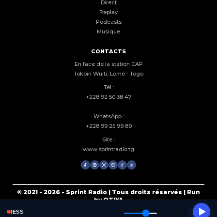
Direct
Replay
Podcasts
Musique
CONTACTS
En face de la station CAP
Tokoin Wuiti, Lomé - Togo
Tél :
+228 92 50 38 47
WhatsApp :
+228 99 25 99 89
Site :
www.sprintradio.tg
© 2021 - 2026 - Sprint Radio | Tous droits réservés | Run
by OTIYA
EXPRESS
0% hits