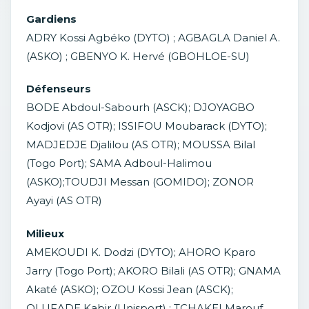
Gardiens
ADRY Kossi Agbéko (DYTO) ; AGBAGLA Daniel A.
(ASKO) ; GBENYO K. Hervé (GBOHLOE-SU)
Défenseurs
BODE Abdoul-Sabourh (ASCK); DJOYAGBO
Kodjovi (AS OTR); ISSIFOU Moubarack (DYTO);
MADJEDJE Djalilou (AS OTR); MOUSSA Bilal
(Togo Port); SAMA Adboul-Halimou
(ASKO);TOUDJI Messan (GOMIDO); ZONOR
Ayayi (AS OTR)
Milieux
AMEKOUDI K. Dodzi (DYTO); AHORO Kparo
Jarry (Togo Port); AKORO Bilali (AS OTR); GNAMA
Akaté (ASKO); OZOU Kossi Jean (ASCK);
OLUFADE Kabir (Unisport) ; TCHAKEI Marouf