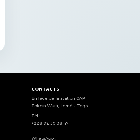
CONTACTS
En face de la station CAP
Tokoin Wuiti, Lomé - Togo
Tél :
+228 92 50 38 47
WhatsApp :