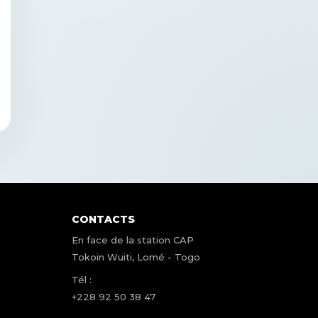
CONTACTS
En face de la station CAP
Tokoin Wuiti, Lomé - Togo
Tél :
+228 92 50 38 47