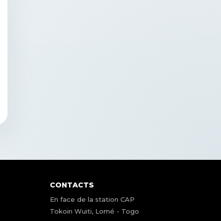
CONTACTS
En face de la station CAP
Tokoin Wuiti, Lomé - Togo