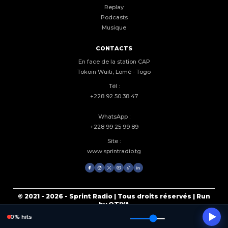
Replay
Podcasts
Musique
CONTACTS
En face de la station CAP
Tokoin Wuiti, Lomé - Togo
Tél :
+228 92 50 38 47
WhatsApp :
+228 99 25 99 89
Site :
www.sprintradio.tg
© 2021 - 2026 - Sprint Radio | Tous droits réservés | Run
by OTIYA
0% hits
% hits