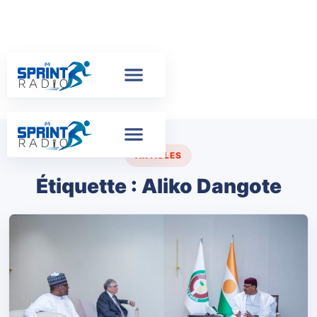
ARTICLES
Étiquette :
Aliko Dangote