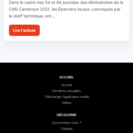
Dans le cadre des 5e et 6e journées des éliminatoires de la
CAN Cameroun 2021, les Éperviers locaux convoqués par
le staff technique, ont...
Lire l'article
ACCUEIL
Accueil
Dernières actualités
Télécharger l'application mobile
Vidéos
DÉCOUVRIR
Qui sommes-nous ?
L'équipe