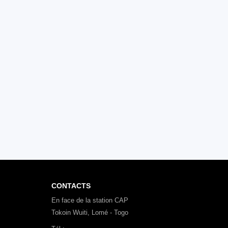
CONTACTS
En face de la station CAP
Tokoin Wuiti, Lomé - Togo